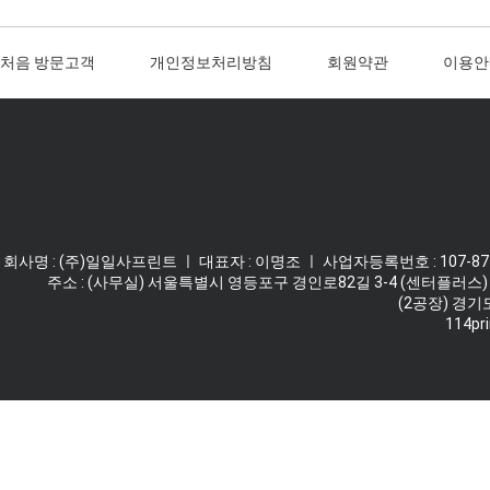
처음 방문고객
개인정보처리방침
회원약관
이용안
회사명 : (주)일일사프린트 ㅣ 대표자 : 이명조 ㅣ 사업자등록번호 : 107-87-62
주소 : (사무실) 서울특별시 영등포구 경인로82길 3-4 (센터플러스) 
(2공장) 경기
114pri