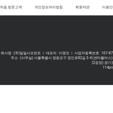
처음 방문고객
개인정보처리방침
회원약관
이용안
회사명 : (주)일일사프린트 ㅣ 대표자 : 이명조 ㅣ 사업자등록번호 : 107-87-62
주소 : (사무실) 서울특별시 영등포구 경인로82길 3-4 (센터플러스) 
(2공장) 경기
114pri