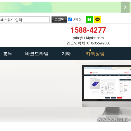
X
ID저장
1588-4277
print@114print.com
긴급연락처 : 010-3559-9550
봉투
바코드라벨
기타
카톡상담