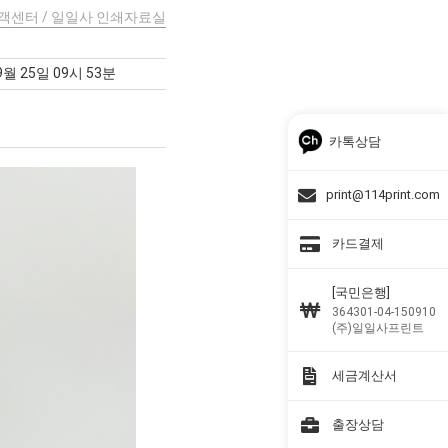
고객센터 / 일일사 인쇄자료실
9월 25일 09시 53분
카톡상담
print@114print.com
카드결제
[국민은행]
364301-04-150910
(주)일일사프린트
세금계산서
출장상담