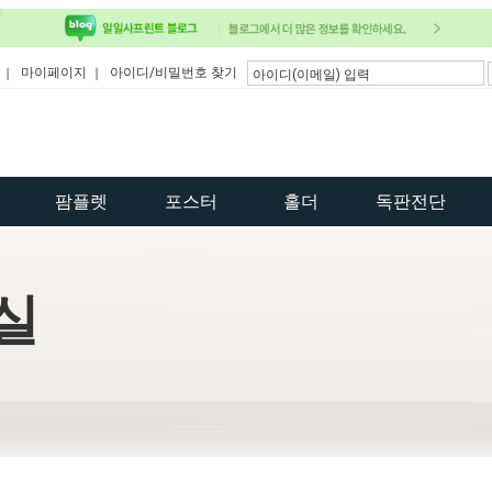
마이페이지
아이디/비밀번호 찾기
팜플렛
포스터
홀더
독판전단
실