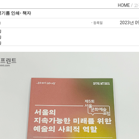
HOME
/ 
콩기름 인쇄- 책자
2023년 0
g
g
g