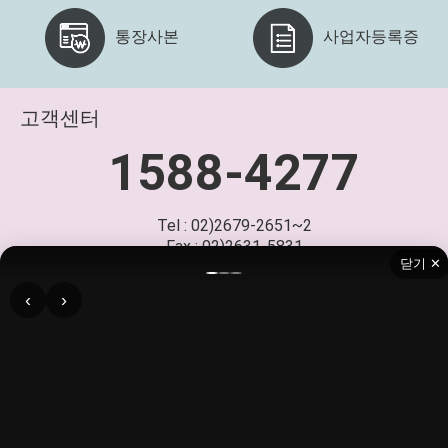
통장사본
사업자등록증
고객센터
1588-4277
Tel : 02)2679-2651~2
Fax : 02)2631-5831
닫기 ✕
‹
›
(사무실) 서울 영등포구 문래동1가 39번지 센터플러스 9층 916호 /
(1공장) 서울 영등포구 문래동1가 39번지 센터플러스 지하2층 b202호 /
(2공장) 경기도 고양시 일산동구 장대길 86-5
Fax:02-2631-5831 l E-mail:print@114print.com
114printⓒall rights reserved.
PC버전